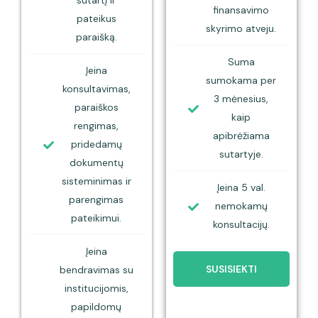
finansavimo
pateikus
skyrimo atveju.
paraišką.
Suma
Įeina
sumokama per
konsultavimas,
3 mėnesius,
paraiškos
kaip
rengimas,
apibrėžiama
pridedamų
sutartyje.
dokumentų
sisteminimas ir
Įeina 5 val.
parengimas
nemokamų
pateikimui.
konsultacijų.
Įeina
SUSISIEKTI
bendravimas su
institucijomis,
papildomų