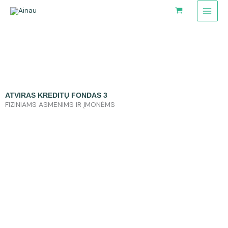
Pereiti
prie
turinio
ATVIRAS KREDITŲ FONDAS 3
FIZINIAMS ASMENIMS IR ĮMONĖMS