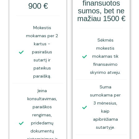
finansuotos
900 €
sumos, bet ne
mažiau 1500 €
Mokestis
mokamas per 2
Sėkmės
kartus -
mokestis
pasirašius
mokamas tik
sutartį ir
finansavimo
pateikus
skyrimo atveju.
paraišką.
Suma
Įeina
sumokama per
konsultavimas,
3 mėnesius,
paraiškos
kaip
rengimas,
apibrėžiama
pridedamų
sutartyje.
dokumentų
sisteminimas ir