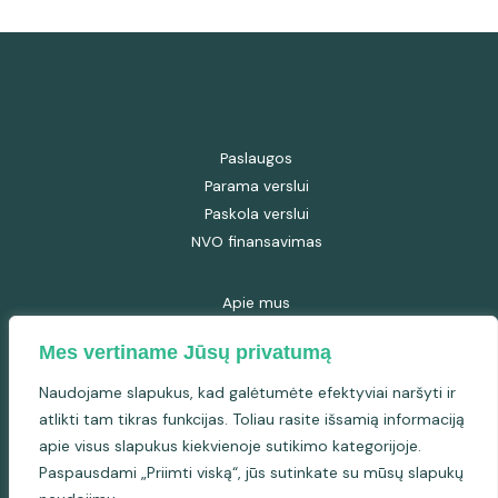
Paslaugos
Parama verslui
Paskola verslui
NVO finansavimas
Apie mus
Renginiai
Mes vertiname Jūsų privatumą
Straipsniai
Kontaktai
Naudojame slapukus, kad galėtumėte efektyviai naršyti ir
Privatumo politika
atlikti tam tikras funkcijas. Toliau rasite išsamią informaciją
Pirkimo-pardavimo taisyklės
apie visus slapukus kiekvienoje sutikimo kategorijoje.
Paspausdami „Priimti viską“, jūs sutinkate su mūsų slapukų