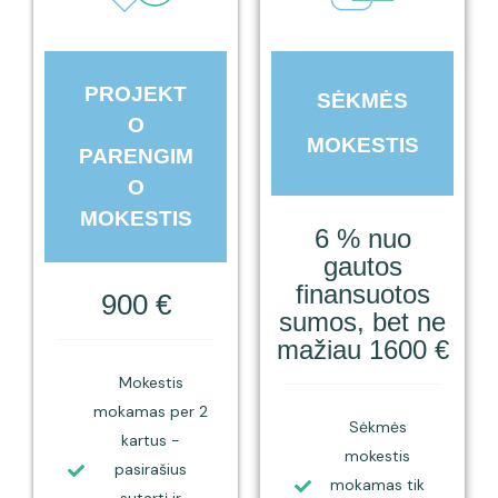
PROJEKT
SĖKMĖS
O
MOKESTIS
PARENGIM
O
MOKESTIS
6 % nuo
gautos
finansuotos
900 €
sumos, bet ne
mažiau 1600 €
Mokestis
mokamas per 2
Sėkmės
kartus -
mokestis
pasirašius
mokamas tik
sutartį ir