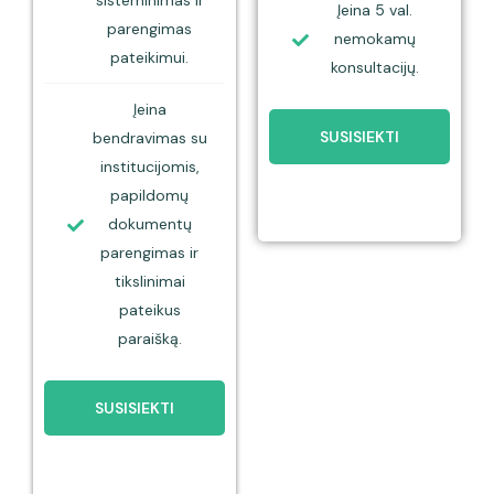
Įeina 5 val.
parengimas
nemokamų
pateikimui.
konsultacijų.
Įeina
SUSISIEKTI
bendravimas su
institucijomis,
papildomų
dokumentų
parengimas ir
tikslinimai
pateikus
paraišką.
SUSISIEKTI