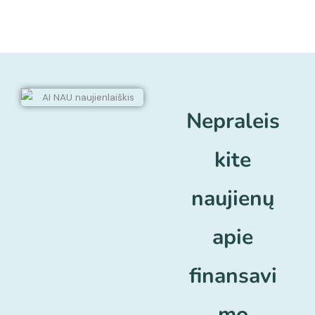
Nepraleis
kite
naujienų
apie
finansavi
mo