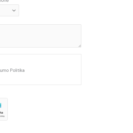
emonė
tumo Politika