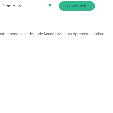
Apie mus
VERSLO ĮRANKIS
endruomenes prisidėti prie Kauno problemų sprendimo, siūlant