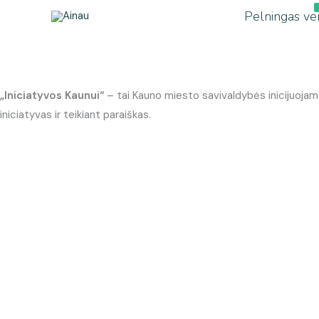
Pereiti
Pelningas ve
prie
turinio
„Iniciatyvos Kaunui“
– tai Kauno miesto savivaldybės inicijuojam
iniciatyvas ir teikiant paraiškas.