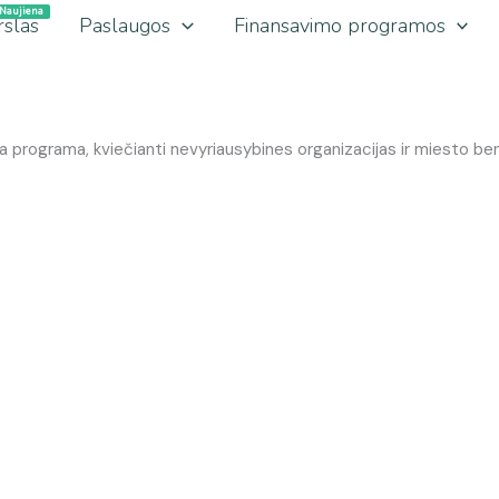
rslas
Paslaugos
Finansavimo programos
a programa, kviečianti nevyriausybines organizacijas ir miesto b