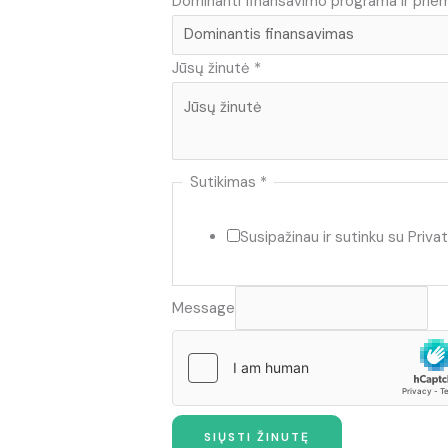
Dominanti finansavimo programa ir pri
Jūsų žinutė
*
Sutikimas
*
Susipažinau ir sutinku su Priva
Message
SIŲSTI ŽINUTĘ