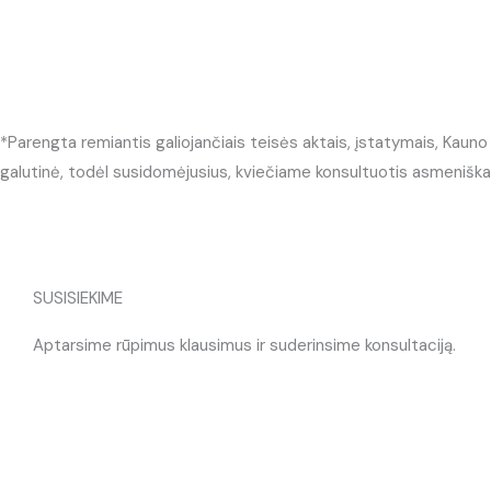
*Parengta remiantis galiojančiais teisės aktais, įstatymais, Kauno m
galutinė, todėl susidomėjusius, kviečiame konsultuotis asmeniškai,
SUSISIEKIME
Aptarsime rūpimus klausimus ir suderinsime konsultaciją.